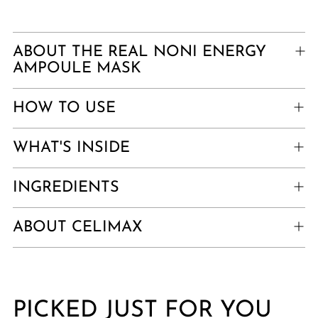
Adding
product
ABOUT THE REAL NONI ENERGY
to
AMPOULE MASK
your
cart
HOW TO USE
WHAT'S INSIDE
INGREDIENTS
ABOUT CELIMAX
PICKED JUST FOR YOU