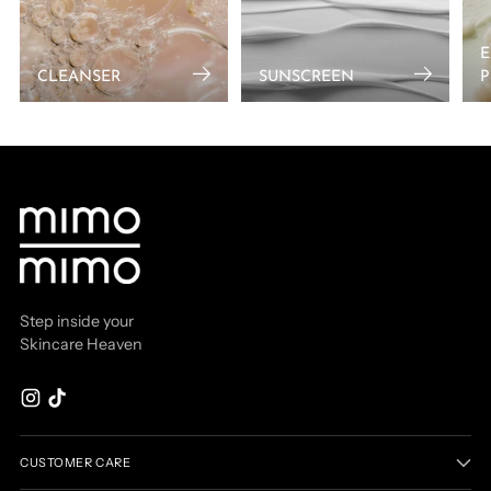
E
CLEANSER
SUNSCREEN
P
Step inside your
Skincare Heaven
CUSTOMER CARE