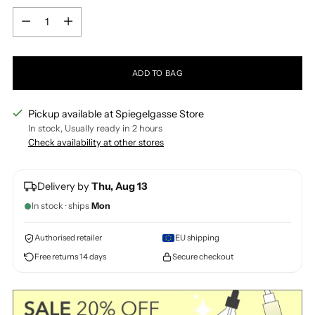
Quantity
Quantity
ADD TO BAG
Pickup available at Spiegelgasse Store
In stock, Usually ready in 2 hours
Check availability at other stores
Delivery by
Thu, Aug 13
In stock · ships
Mon
Authorised retailer
EU shipping
Free returns 14 days
Secure checkout