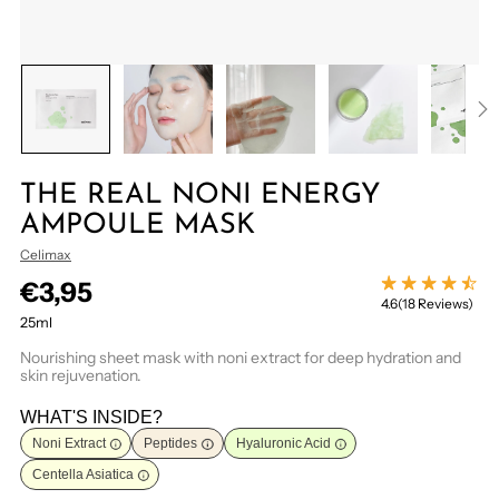
THE REAL NONI ENERGY
AMPOULE MASK
Celimax
Regular
€3,95
4.6
(18 Reviews)
price
25ml
Nourishing sheet mask with noni extract for deep hydration and
skin rejuvenation.
WHAT'S INSIDE?
Noni Extract
Peptides
Hyaluronic Acid
Centella Asiatica