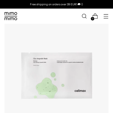
Free shipping on orders over 39 EUR! 🚚💨
0