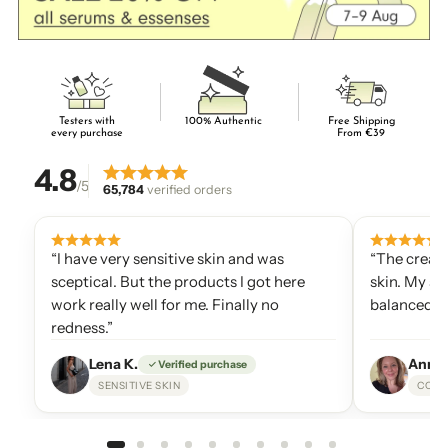
Testers with
100% Authentic
Free Shipping
every purchase
From €39
4.8
/5
65,784
verified orders
“I have very sensitive skin and was
“The cream 
sceptical. But the products I got here
skin. My sk
work really well for me. Finally no
balanced si
redness.”
Lena K.
Anna 
Verified purchase
SENSITIVE SKIN
COMB